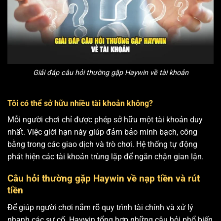
Giải đáp câu hỏi thường gặp Haywin về tài khoản
Tôi có thể sở hữu nhiều tài khoản không?
Mỗi người chơi chỉ được phép sở hữu một tài khoản duy
nhất. Việc giới hạn này giúp đảm bảo minh bạch, công
bằng trong các giao dịch và trò chơi. Hệ thống tự động
phát hiện các tài khoản trùng lặp để ngăn chặn gian lận.
Câu hỏi thường gặp Haywin về nạp tiền và rút
tiền
Để giúp người chơi nắm rõ quy trình tài chính và xử lý
nhanh các sự cố. Haywin tổng hợp những câu hỏi phổ biến