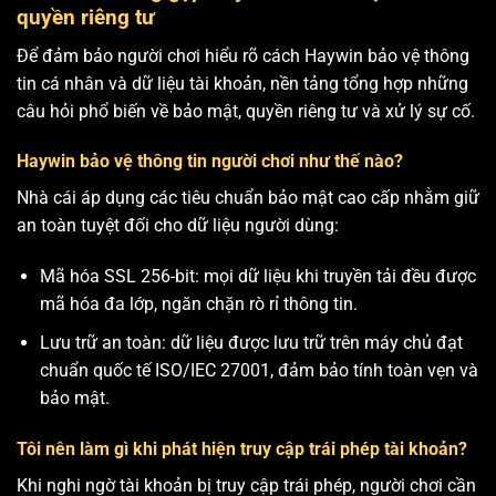
quyền riêng tư
Để đảm bảo người chơi hiểu rõ cách Haywin bảo vệ thông
tin cá nhân và dữ liệu tài khoản, nền tảng tổng hợp những
câu hỏi phổ biến về bảo mật, quyền riêng tư và xử lý sự cố.
Haywin bảo vệ thông tin người chơi như thế nào?
Nhà cái áp dụng các tiêu chuẩn bảo mật cao cấp nhằm giữ
an toàn tuyệt đối cho dữ liệu người dùng:
Mã hóa SSL 256-bit: mọi dữ liệu khi truyền tải đều được
mã hóa đa lớp, ngăn chặn rò rỉ thông tin.
Lưu trữ an toàn: dữ liệu được lưu trữ trên máy chủ đạt
chuẩn quốc tế ISO/IEC 27001, đảm bảo tính toàn vẹn và
bảo mật.
Tôi nên làm gì khi phát hiện truy cập trái phép tài khoản?
Khi nghi ngờ tài khoản bị truy cập trái phép, người chơi cần