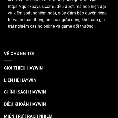
https://quickpay.us.com/, đều được mã hóa hiện đại
và kiểm soát nghiêm ngặt, giúp đảm bảo quyền riêng
tư và an toàn thông tin cho người dùng khi tham gia
trải nghiệm casino online và game đổi thưởng.
VỀ CHÚNG TÔI
GIỚI THIỆU HAYWIN
LIÊN HỆ HAYWIN
CHÍNH SÁCH HAYWIN
ĐIỀU KHOẢN HAYWIN
MIỄN TRỪ TRÁCH NHIỆM