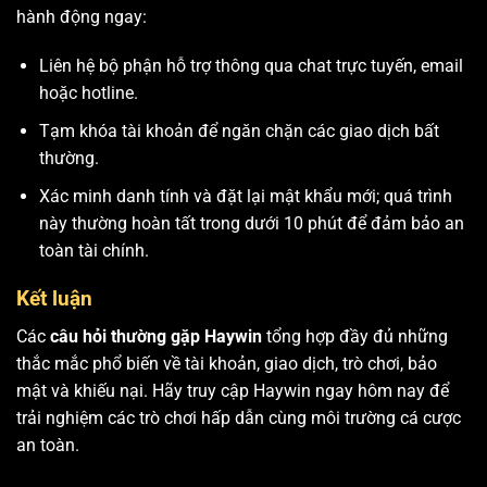
hành động ngay:
Liên hệ bộ phận hỗ trợ thông qua chat trực tuyến, email
hoặc hotline.
Tạm khóa tài khoản để ngăn chặn các giao dịch bất
thường.
Xác minh danh tính và đặt lại mật khẩu mới; quá trình
này thường hoàn tất trong dưới 10 phút để đảm bảo an
toàn tài chính.
Kết luận
Các
câu hỏi thường gặp Haywin
tổng hợp đầy đủ những
thắc mắc phổ biến về tài khoản, giao dịch, trò chơi, bảo
mật và khiếu nại. Hãy truy cập Haywin ngay hôm nay để
trải nghiệm các trò chơi hấp dẫn cùng môi trường cá cược
an toàn.