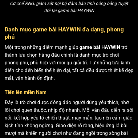
Cơ chế RNG, giám sát nội bộ đảm bảo tính công bằng tuyệt
đối tại game bài HAYWIN
Danh mục game bài HAYWIN đa dạng, phong
phú
Một trong những điểm mạnh giúp
game bài HAYWIN
trở
thành lựa chọn hàng đầu chính là danh mục trò chơi
phong phú, phù hợp với mọi gu giải trí. Từ những tựa kinh
điển cho đến biến thể hiện đại, tất cả đều được thiết kế đẹp
mắt, vận hành ổn định.
Tiến lên miền Nam
Đây là trò chơi được đông đảo người dùng yêu thích, nhờ
lối chơi quen thuộc, nhịp độ nhanh. Mỗi ván đấu diễn ra sôi
nổi, kết hợp yếu tố chiến thuật, may mắn, tạo nên cảm giác
kịch tính không ngừng. Giao diện rõ ràng, hiệu ứng lá bài
mượt mà khiến người chơi như đang ngồi trong sòng bài