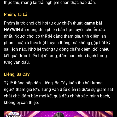
thực thụ, mang lại trải nghiệm chân thật, hấp dẫn.
Phỏm, Tá Lả
Phỏm là trò chơi đòi hỏi tư duy chiến thuật,
game bài
HAYWIN
đã mang đến phiên bản trực tuyến chuẩn xác
nhất. Người chơi có thể dễ dàng tham gia, tính điểm, ăn
phỏm, hoặc ù theo luật truyền thống mà không gặp bất kỳ
sai lệch nào. Nhờ hệ thống tự động chấm điểm, đối chiếu,
kết quả được hiển thị rõ ràng, đảm bảo minh bạch trong
từng ván đấu.
Liêng, Ba Cây
Tỷ lệ thắng hấp dẫn, Liêng, Ba Cây luôn thu hút lượng
người tham gia lớn. Từng ván đấu diễn ra dưới sự giám sát
chặt chẽ, đảm bảo mọi kết quả đều chính xác, minh bạch,
không bị can thiệp.