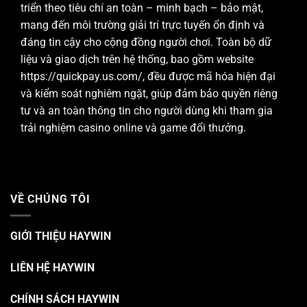
triển theo tiêu chí an toàn – minh bạch – bảo mật,
mang đến môi trường giải trí trực tuyến ổn định và
đáng tin cậy cho cộng đồng người chơi. Toàn bộ dữ
liệu và giao dịch trên hệ thống, bao gồm website
https://quickpay.us.com/, đều được mã hóa hiện đại
và kiểm soát nghiêm ngặt, giúp đảm bảo quyền riêng
tư và an toàn thông tin cho người dùng khi tham gia
trải nghiệm casino online và game đổi thưởng.
VỀ CHÚNG TÔI
GIỚI THIỆU HAYWIN
LIÊN HỆ HAYWIN
CHÍNH SÁCH HAYWIN