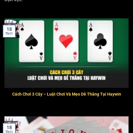
18
Th11
Cách Chơi 3 Cây – Luật Chơi Và Mẹo Dễ Thắng Tại Haywin
18
Th11