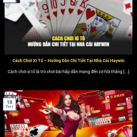
Cách Chơi Xì Tố – Hướng Dẫn Chi Tiết Tại Nhà Cái Haywin
Cách chơi xì tố là trò chơi bài hấp dẫn mang đến cơ hội thắng [...]
18
Th11