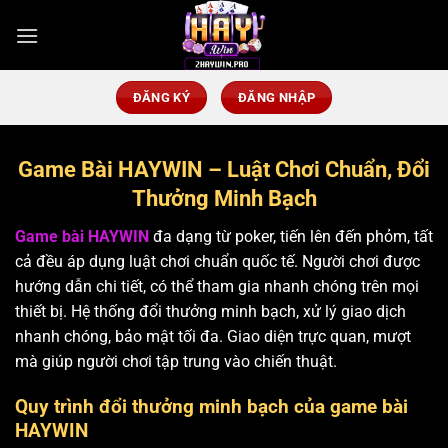
Bỏ
qua
nội
dung
ĐĂNG KÝ
ĐĂNG NHẬP
Game Bài HAYWIN – Luật Chơi Chuẩn, Đổi
Thưởng Minh Bạch
Game bài HAYWIN
đa dạng từ poker, tiến lên đến phỏm, tất
cả đều áp dụng luật chơi chuẩn quốc tế. Người chơi được
hướng dẫn chi tiết, có thể tham gia nhanh chóng trên mọi
thiết bị. Hệ thống đổi thưởng minh bạch, xử lý giao dịch
nhanh chóng, bảo mật tối đa. Giao diện trực quan, mượt
mà giúp người chơi tập trung vào chiến thuật.
Quy trình đổi thưởng minh bạch của game bài
HAYWIN