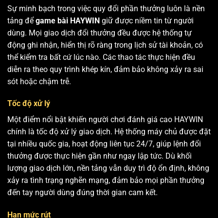
Sự minh bạch trong việc quy đổi phần thưởng luôn là nền
tảng để
game bài HAYWIN
giữ được niềm tin từ người
dùng. Mọi giao dịch đổi thưởng đều được hệ thống tự
động ghi nhận, hiển thị rõ ràng trong lịch sử tài khoản, có
thể kiểm tra bất cứ lúc nào. Các thao tác thực hiện đều
diễn ra theo quy trình khép kín, đảm bảo không xảy ra sai
sót hoặc chậm trễ.
Tốc độ xử lý
Một điểm nổi bật khiến người chơi đánh giá cao HAYWIN
chính là tốc độ xử lý giao dịch. Hệ thống máy chủ được đặt
tại nhiều quốc gia, hoạt động liên tục 24/7, giúp lệnh đổi
thưởng được thực hiện gần như ngay lập tức. Dù khối
lượng giao dịch lớn, nền tảng vẫn duy trì độ ổn định, không
xảy ra tình trạng nghẽn mạng, đảm bảo mọi phần thưởng
đến tay người dùng đúng thời gian cam kết.
Hạn mức rút