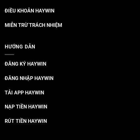
ĐIỀU KHOẢN HAYWIN
MIỄN TRỪ TRÁCH NHIỆM
HƯỚNG DẪN
ĐĂNG KÝ HAYWIN
ĐĂNG NHẬP HAYWIN
TẢI APP HAYWIN
NẠP TIỀN HAYWIN
RÚT TIỀN HAYWIN