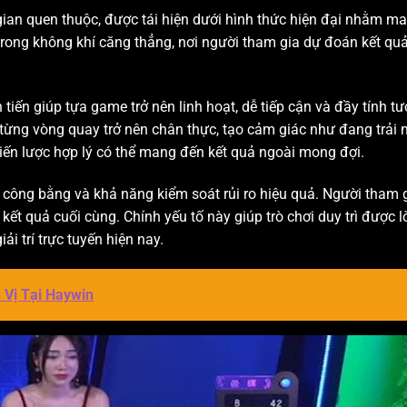
gian quen thuộc, được tái hiện dưới hình thức hiện đại nhằm ma
rong không khí căng thẳng, nơi người tham gia dự đoán kết quả
tiến giúp tựa game trở nên linh hoạt, dễ tiếp cận và đầy tính tư
 từng vòng quay trở nên chân thực, tạo cảm giác như đang trải
chiến lược hợp lý có thể mang đến kết quả ngoài mong đợi.
công bằng và khả năng kiểm soát rủi ro hiệu quả. Người tham g
 kết quả cuối cùng. Chính yếu tố này giúp trò chơi duy trì được lò
ải trí trực tuyến hiện nay.
 Vị Tại Haywin