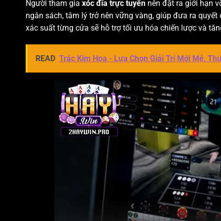
Người tham gia
xóc đĩa trực tuyến
nên đặt ra giới hạn v
ngân sách, tâm lý trở nên vững vàng, giúp đưa ra quyết 
xác suất từng cửa sẽ hỗ trợ tối ưu hóa chiến lược và tăng
READ
Trác Kim Hoa - Lựa Chọn Giải Trí Mới Mẻ, Thú