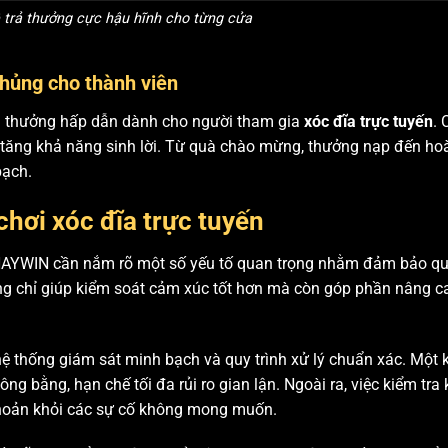
ệ trả thưởng cực hậu hĩnh cho từng cửa
khủng cho thành viên
ng thưởng hấp dẫn dành cho người tham gia
xóc đĩa trực tuyến
. 
 và tăng khả năng sinh lời. Từ quà chào mừng, thưởng nạp đến ho
bạch.
chơi xóc đĩa trực tuyến
 HAYWIN cần nắm rõ một số yếu tố quan trọng nhằm đảm bảo qu
ông chỉ giúp kiểm soát cảm xúc tốt hơn mà còn góp phần nâng c
ó hệ thống giám sát minh bạch và quy trình xử lý chuẩn xác. Một
g bằng, hạn chế tối đa rủi ro gian lận. Ngoài ra, việc kiểm tra
 khoản khỏi các sự cố không mong muốn.