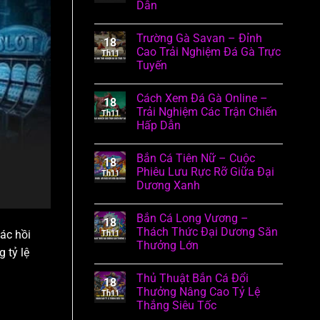
Dẫn
Trường Gà Savan – Đỉnh
18
Cao Trải Nghiệm Đá Gà Trực
Th11
Tuyến
Cách Xem Đá Gà Online –
18
Trải Nghiệm Các Trận Chiến
Th11
Hấp Dẫn
Bắn Cá Tiên Nữ – Cuộc
18
Phiêu Lưu Rực Rỡ Giữa Đại
Th11
Dương Xanh
Bắn Cá Long Vương –
18
Thách Thức Đại Dương Săn
ác hồi
Th11
Thưởng Lớn
g tỷ lệ
Thủ Thuật Bắn Cá Đổi
18
Thưởng Nâng Cao Tỷ Lệ
Th11
Thắng Siêu Tốc