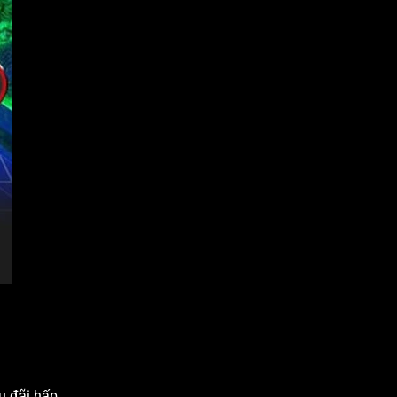
u đãi hấp