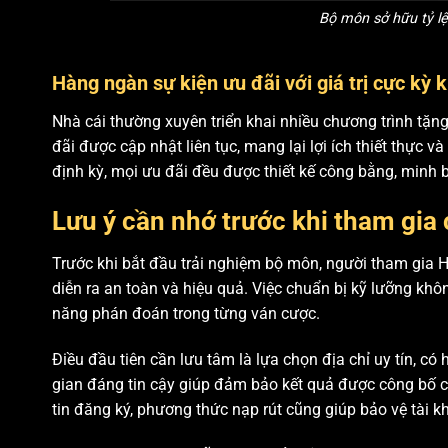
Bộ môn sở hữu tỷ l
Hàng ngàn sự kiện ưu đãi với giá trị cực kỳ 
Nhà cái thường xuyên triển khai nhiều chương trình tặ
đãi được cập nhật liên tục, mang lại lợi ích thiết thực
định kỳ, mọi ưu đãi đều được thiết kế công bằng, minh 
Lưu ý cần nhớ trước khi tham gia 
Trước khi bắt đầu trải nghiệm bộ môn, người tham gia
diễn ra an toàn và hiệu quả. Việc chuẩn bị kỹ lưỡng kh
năng phán đoán trong từng ván cược.
Điều đầu tiên cần lưu tâm là lựa chọn địa chỉ uy tín, c
gian đáng tin cậy giúp đảm bảo kết quả được công bố côn
tin đăng ký, phương thức nạp rút cũng giúp bảo vệ tài