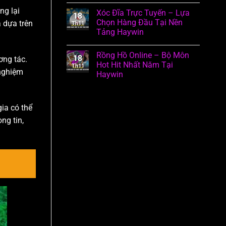
ng lại
Xóc Đĩa Trực Tuyến – Lựa
18
Chọn Hàng Đầu Tại Nền
 dựa trên
Th11
Tảng Haywin
Rồng Hồ Online – Bộ Môn
18
ơng tác.
Hot Hit Nhất Năm Tại
Th11
 nghiệm
Haywin
ia có thể
ng tin,