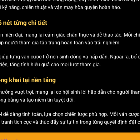
i kỹ năng, chiến thuật và vận may hòa quyện hoàn hảo.
 nét từng chi tiết
n hiện đại, mang lại cảm giác chân thực và dễ thao tác. Mỗi chi
úp người tham gia tập trung hoàn toàn vào trải nghiệm.
p từng ván cược trở nên sinh động và hấp dẫn. Ngoài ra, bố c
iện, tăng tính hiệu quả cho mọi lượt tham gia.
ông khai tại nền tảng
ưởng vượt trội, mang lại cơ hội sinh lời hấp dẫn cho người tha
g bằng và tạo niềm tin tuyệt đối.
 dễ dàng tính toán, lựa chọn chiến lược phù hợp. Mỗi ván cược
ranh tích cực và thúc đẩy sự tự tin trong từng quyết định đặt 