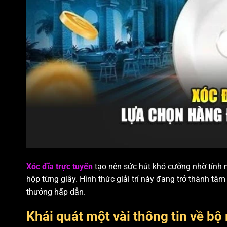
Xóc đĩa trực tuyến
tạo nên sức hút khó cưỡng nhờ tính 
hộp từng giây. Hình thức giải trí này đang trở thành tâm
thưởng hấp dẫn.
Khái quát một vài thông tin về bộ