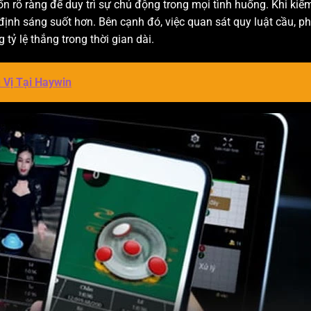
ốn rõ ràng để duy trì sự chủ động trong mọi tình huống. Khi kiểm
định sáng suốt hơn. Bên cạnh đó, việc quan sát quy luật cầu, ph
 tỷ lệ thắng trong thời gian dài.
 Vị Tại Haywin