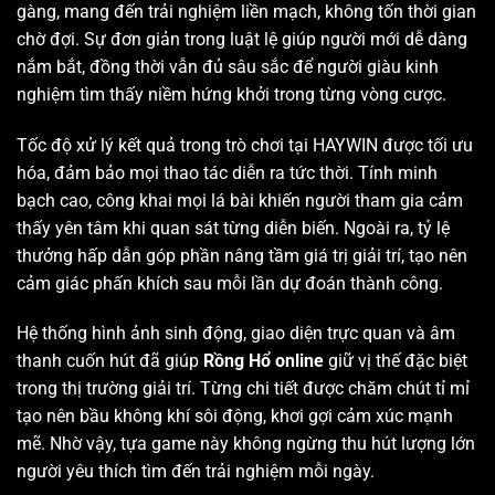
gàng, mang đến trải nghiệm liền mạch, không tốn thời gian
chờ đợi. Sự đơn giản trong luật lệ giúp người mới dễ dàng
nắm bắt, đồng thời vẫn đủ sâu sắc để người giàu kinh
nghiệm tìm thấy niềm hứng khởi trong từng vòng cược.
Tốc độ xử lý kết quả trong trò chơi tại HAYWIN được tối ưu
hóa, đảm bảo mọi thao tác diễn ra tức thời. Tính minh
bạch cao, công khai mọi lá bài khiến người tham gia cảm
thấy yên tâm khi quan sát từng diễn biến. Ngoài ra, tỷ lệ
thưởng hấp dẫn góp phần nâng tầm giá trị giải trí, tạo nên
cảm giác phấn khích sau mỗi lần dự đoán thành công.
Hệ thống hình ảnh sinh động, giao diện trực quan và âm
thanh cuốn hút đã giúp
Rồng Hổ online
giữ vị thế đặc biệt
trong thị trường giải trí. Từng chi tiết được chăm chút tỉ mỉ
tạo nên bầu không khí sôi động, khơi gợi cảm xúc mạnh
mẽ. Nhờ vậy, tựa game này không ngừng thu hút lượng lớn
người yêu thích tìm đến trải nghiệm mỗi ngày.