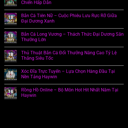
Chiến Hấp Dẫn
Th11
Bắn Cá Tiên Nữ – Cuộc Phiêu Lưu Rực Rỡ Giữa
18
Đại Dương Xanh
Th11
Bắn Cá Long Vương – Thách Thức Đại Dương Săn
18
Thưởng Lớn
Th11
Thủ Thuật Bắn Cá Đổi Thưởng Nâng Cao Tỷ Lệ
18
Thắng Siêu Tốc
Th11
Xóc Đĩa Trực Tuyến – Lựa Chọn Hàng Đầu Tại
18
Nền Tảng Haywin
Th11
Rồng Hồ Online – Bộ Môn Hot Hit Nhất Năm Tại
18
Haywin
Th11