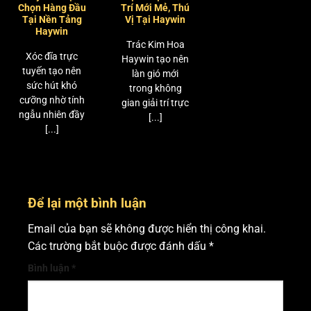
Chọn Hàng Đầu
Trí Mới Mẻ, Thú
Tại Nền Tảng
Vị Tại Haywin
Haywin
Trác Kim Hoa
Xóc đĩa trực
Haywin tạo nên
tuyến tạo nên
làn gió mới
sức hút khó
trong không
cưỡng nhờ tính
gian giải trí trực
ngẫu nhiên đầy
[...]
[...]
Để lại một bình luận
Email của bạn sẽ không được hiển thị công khai.
Các trường bắt buộc được đánh dấu
*
Bình luận
*