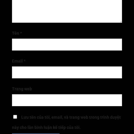
Tên
*
Email
*
Trang web
Lưu tên của tôi, email, và trang web trong trình duyệt
này cho lần bình luận kế tiếp của tôi.