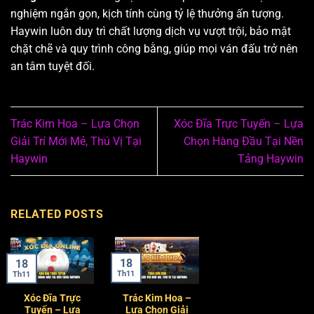
nghiệm ngắn gọn, kịch tính cùng tỷ lệ thưởng ấn tượng.
Haywin luôn duy trì chất lượng dịch vụ vượt trội, bảo mật
chặt chẽ và quy trình công bằng, giúp mọi ván đấu trở nên
an tâm tuyệt đối.
Trác Kim Hoa – Lựa Chọn
Xóc Đĩa Trực Tuyến – Lựa
Giải Trí Mới Mẻ, Thú Vị Tại
Chọn Hàng Đầu Tại Nền
Haywin
Tảng Haywin
RELATED POSTS
18
18
Th11
Th11
Xóc Đĩa Trực
Trác Kim Hoa –
Tuyến – Lựa
Lựa Chọn Giải