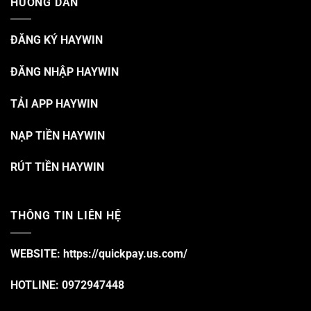
HƯỚNG DẪN
ĐĂNG KÝ HAYWIN
ĐĂNG NHẬP HAYWIN
TẢI APP HAYWIN
NẠP TIỀN HAYWIN
RÚT TIỀN HAYWIN
THÔNG TIN LIÊN HỆ
WEBSITE: https://quickpay.us.com/
HOTLINE: 0972947448