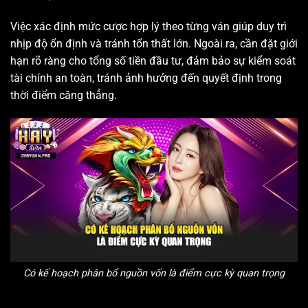
Việc xác định mức cược hợp lý theo từng ván giúp duy trì
nhịp độ ổn định và tránh tổn thất lớn. Ngoài ra, cần đặt giới
hạn rõ ràng cho tổng số tiền đầu tư, đảm bảo sự kiểm soát
tài chính an toàn, tránh ảnh hưởng đến quyết định trong
thời điểm căng thẳng.
Có kế hoạch phân bổ nguồn vốn là điểm cực kỳ quan trọng