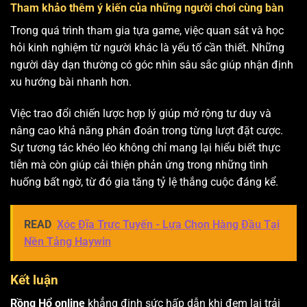
Tham khảo thêm ý kiến của những người chơi cùng bàn
Trong quá trình tham gia tựa game, việc quan sát và học
hỏi kinh nghiệm từ người khác là yếu tố cần thiết. Những
người dày dạn thường có góc nhìn sâu sắc giúp nhận định
xu hướng bài nhanh hơn.
Việc trao đổi chiến lược hợp lý giúp mở rộng tư duy và
nâng cao khả năng phán đoán trong từng lượt đặt cược.
Sự tương tác khéo léo không chỉ mang lại hiểu biết thực
tiễn mà còn giúp cải thiện phản ứng trong những tình
huống bất ngờ, từ đó gia tăng tỷ lệ thắng cuộc đáng kể.
READ
Xóc Đĩa Trực Tuyến - Lựa Chọn Hàng Đầu Tại
Nền Tảng Haywin
Kết luận
Rồng Hổ online
khẳng định sức hấp dẫn khi đem lại trải